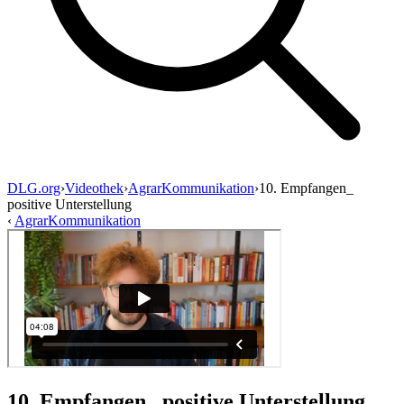
DLG.org
›
Videothek
›
AgrarKommunikation
›
10. Empfangen_
positive Unterstellung
‹
AgrarKommunikation
10. Empfangen_ positive Unterstellung