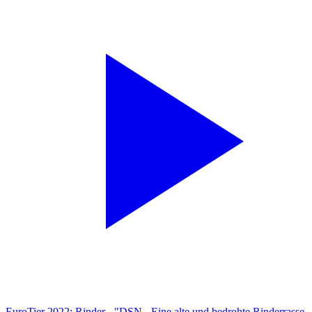
EuroTier 2022: Rinder - "DSN - Eine alte und bedrohte Rinderrasse