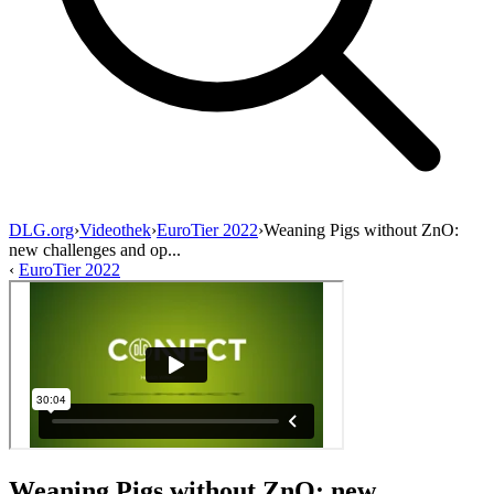
DLG.org
›
Videothek
›
EuroTier 2022
›
Weaning Pigs without ZnO:
new challenges and op...
‹
EuroTier 2022
Weaning Pigs without ZnO: new